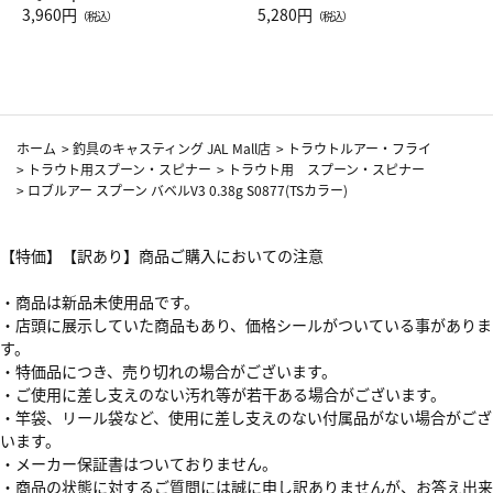
Drop JAL客室乗務員（LC）ス
3,960円
ト（レッドワイン）
5,280円
（税込）
（税込）
カーフ柄
ホーム
>
釣具のキャスティング JAL Mall店
>
トラウトルアー・フライ
>
トラウト用スプーン・スピナー
>
トラウト用 スプーン・スピナー
>
ロブルアー スプーン バベルV3 0.38g S0877(TSカラー)
【特価】【訳あり】商品ご購入においての注意
・商品は新品未使用品です。
・店頭に展示していた商品もあり、価格シールがついている事がありま
す。
・特価品につき、売り切れの場合がございます。
・ご使用に差し支えのない汚れ等が若干ある場合がございます。
・竿袋、リール袋など、使用に差し支えのない付属品がない場合がござ
います。
・メーカー保証書はついておりません。
・商品の状態に対するご質問には誠に申し訳ありませんが、お答え出来