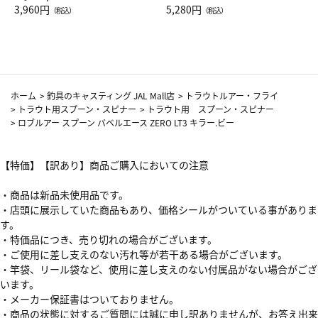
Drop JAL客室乗務員（LC）ス
3,960円
ト（レッドワイン）
5,280円
（税込）
（税込）
カーフ柄
ホーム
>
釣具のキャスティング JAL Mall店
>
トラウトルアー・フライ
>
トラウト用スプーン・スピナー
>
トラウト用 スプーン・スピナー
>
ロブルアー スプーン バベルエース ZERO LT3 キラー.ビー
【特価】【訳あり】商品ご購入においての注意
・商品は新品未使用品です。
・店頭に展示していた商品もあり、価格シールがついている事がありま
す。
・特価品につき、売り切れの場合がございます。
・ご使用に差し支えのない汚れ等が若干ある場合がございます。
・竿袋、リール袋など、使用に差し支えのない付属品がない場合がござ
います。
・メーカー保証書はついておりません。
・商品の状態に対するご質問には誠に申し訳ありませんが、お答え出来