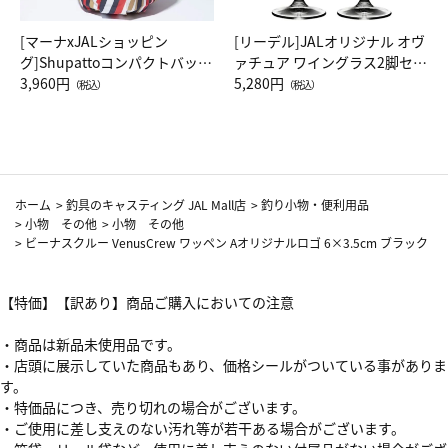
[マーナxJALショッピン
[リーデル]JALオリジナル オヴ
グ]Shupattoコンパクトバッグ
ァチュア ワイングラス2脚セッ
Drop JAL客室乗務員（LC）ス
3,960円
ト（レッドワイン）
5,280円
（税込）
（税込）
カーフ柄
ホーム
>
釣具のキャスティング JAL Mall店
>
釣り小物・便利用品
>
小物 その他
>
小物 その他
>
ビーナスクルー VenusCrew ワッペン Aオリジナルロゴ 6×3.5cm ブラック
【特価】【訳あり】商品ご購入においての注意
・商品は新品未使用品です。
・店頭に展示していた商品もあり、価格シールがついている事がありま
す。
・特価品につき、売り切れの場合がございます。
・ご使用に差し支えのない汚れ等が若干ある場合がございます。