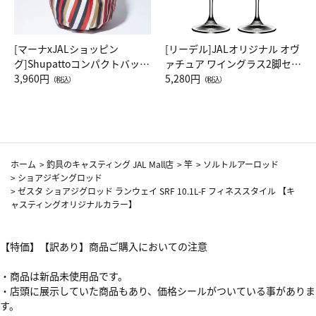
[マーナxJALショッピン
[リーデル]JALオリジナル オヴ
グ]Shupattoコンパクトバッグ
ァチュア ワイングラス2脚セッ
Drop JAL客室乗務員（LC）ス
3,960円
ト（レッドワイン）
5,280円
（税込）
（税込）
カーフ柄
ホーム
>
釣具のキャスティング JAL Mall店
>
竿
>
ソルトルアーロッド
>
ショアジギングロッド
>
ゼスタ ショアジグロッド ランウェイ SRF 10.1L-F フィネススタイル 【キ
ャスティングオリジナルカラー】
【特価】【訳あり】商品ご購入においての注意
・商品は新品未使用品です。
・店頭に展示していた商品もあり、価格シールがついている事がありま
す。