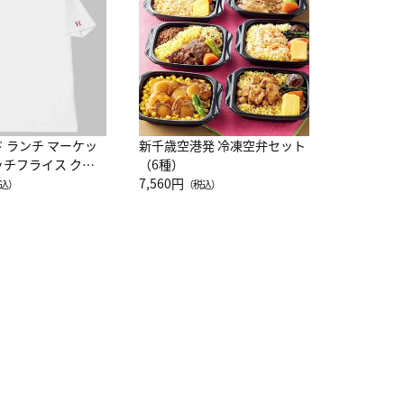
10,800円
（
ド ランチ マーケッ
新千歳空港発 冷凍空弁セット
ッチフライス クル
（6種）
注半袖Ｔシャツ
7,560円
込）
（税込）