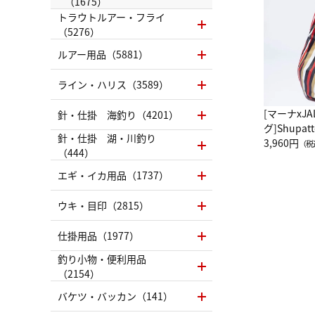
（1675）
トラウトルアー・フライ
（5276）
ルアー用品（5881）
ライン・ハリス（3589）
[マーナxJ
針・仕掛 海釣り（4201）
グ]Shup
針・仕掛 湖・川釣り
グ Drop 
3,960円
（税
（444）
（LC）ス
エギ・イカ用品（1737）
ウキ・目印（2815）
仕掛用品（1977）
釣り小物・便利用品
（2154）
バケツ・バッカン（141）