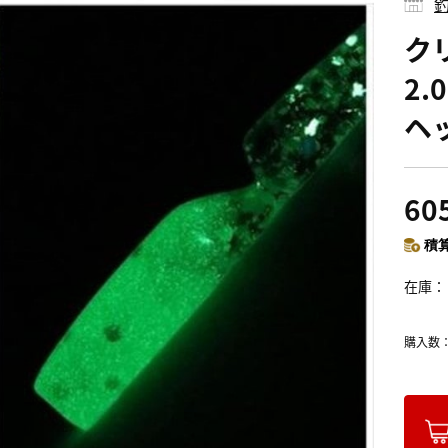
釣
ク
2
ヘ
60
積算
在庫
購入数