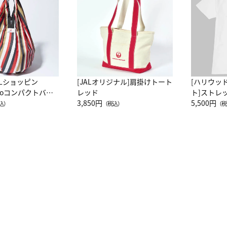
ALショッピン
[JALオリジナル]肩掛けトート
[ハリウッ
attoコンパクトバッ
レッド
ト]ストレ
JAL客室乗務員
3,850円
ーネック別
5,500円
込）
（税込）
（税
カーフ柄