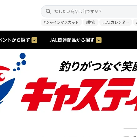
#シャインマスカット
#財布
#JALカレンダー
ベントから探す
JAL関連商品から探す