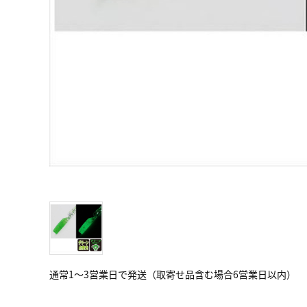
通常1～3営業日で発送（取寄せ品含む場合6営業日以内）