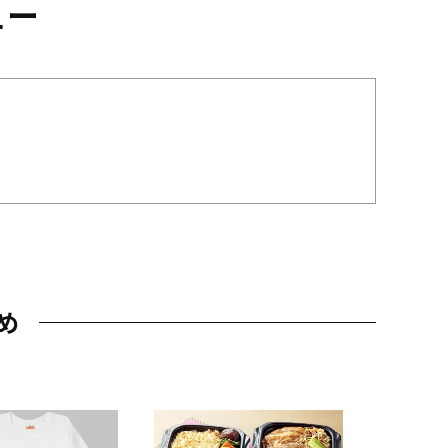
ュー
め
JAL特製
レー 200