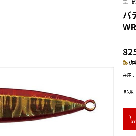
釣
バ
W
82
積算
在庫
購入数