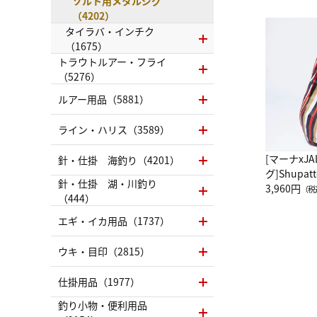
ソルト用メタルジグ
（4202）
タイラバ・インチク
（1675）
トラウトルアー・フライ
（5276）
ルアー用品（5881）
ライン・ハリス（3589）
[マーナxJ
針・仕掛 海釣り（4201）
グ]Shup
針・仕掛 湖・川釣り
グ Drop 
3,960円
（税
（444）
（LC）ス
エギ・イカ用品（1737）
ウキ・目印（2815）
仕掛用品（1977）
釣り小物・便利用品