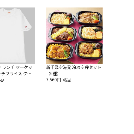
JAL特製
レー 200
10,800円
（
ド ランチ マーケッ
新千歳空港発 冷凍空弁セット
ッチフライス クル
（6種）
注半袖Ｔシャツ
7,560円
込）
（税込）