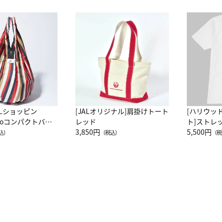
ALショッピン
[JALオリジナル]肩掛けトート
[ハリウッ
attoコンパクトバッ
レッド
ト]ストレ
JAL客室乗務員
3,850円
ーネック別
5,500円
込）
（税込）
（税
カーフ柄