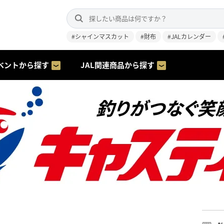
#シャインマスカット
#財布
#JALカレンダー
ベントから探す
JAL関連商品から探す