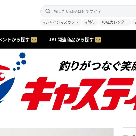
#シャインマスカット
#財布
#JALカレンダー
ベントから探す
JAL関連商品から探す