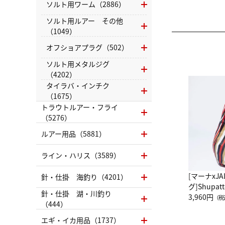
ソルト用ワーム（2886）
ソルト用ルアー その他
（1049）
オフショアプラグ（502）
ソルト用メタルジグ
（4202）
タイラバ・インチク
（1675）
トラウトルアー・フライ
（5276）
ルアー用品（5881）
ライン・ハリス（3589）
[マーナxJ
針・仕掛 海釣り（4201）
グ]Shup
針・仕掛 湖・川釣り
グ Drop 
3,960円
（税
（444）
（LC）ス
エギ・イカ用品（1737）