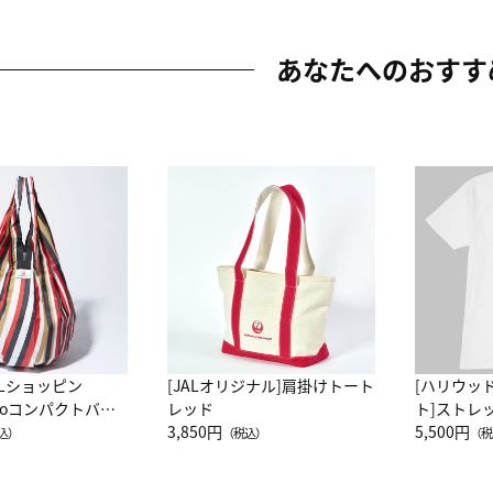
あなたへのおすす
ALショッピン
[JALオリジナル]肩掛けトート
[ハリウッ
attoコンパクトバッ
レッド
ト]ストレ
JAL客室乗務員
3,850円
ーネック別
5,500円
込）
（税込）
（税
カーフ柄