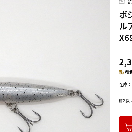
釣
ポ
ル
X6
2,
積算
在庫
購入数