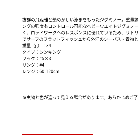
抜群の飛距離と艶めかしい泳ぎをもったジグミノー。重量
ングの強度もコントロール可能なヘビーウエイトジグミノー
く、ロッドワークへのレスポンスに優れているため、リトリ
でサーフのフラットフィッシュから外洋のシーバス・青物と
重量（g）：34
タイプ：シンキング
フック：#5×3
リング：#4
レンジ：60-120cm
※実物と色が違って見える場合があります。あらかじめご