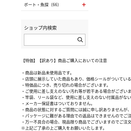
ボート・魚探（66）
ショップ内検索
【特価】【訳あり】商品ご購入においての注意
・商品は新品未使用品です。
・店頭に展示していた商品もあり、価格シールがついてい
・特価品につき、売り切れの場合がございます。
・ご使用に差し支えのない汚れ等が若干ある場合がござい
・竿袋、リール袋など、使用に差し支えのない付属品がな
・メーカー保証書はついておりません。
・商品の状態に対するご質問には誠に申し訳ありませんが
・パッケージに難がある理由での返品はできませんのでご
・万一不具合の場合、現品限り商品でございますのでご注
※上記ご了承の上ご購入をお願いいたします。