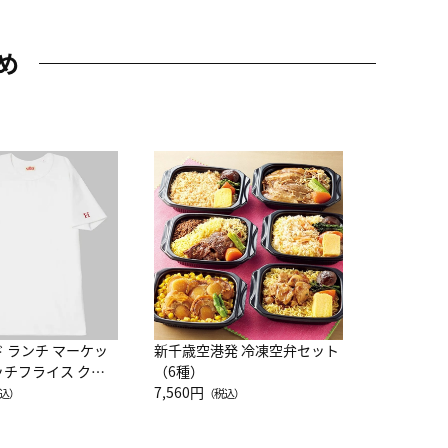
め
JAL特製
レー 200
10,800円
（
ド ランチ マーケッ
新千歳空港発 冷凍空弁セット
ッチフライス クル
（6種）
注半袖Ｔシャツ
7,560円
込）
（税込）