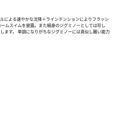
ールによる速やかな沈降＋ラインテンションによりフラッシ
ロームスイムを披露。また細身のジグミノーとしては珍し
します。 単調になりがちなジグミノーには真似し難い能力