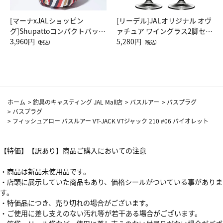
[マーナxJALショッピン
[リーデル]JALオリジナル オヴ
グ]Shupattoコンパクトバッグ
ァチュア ワイングラス2脚セッ
Drop JAL客室乗務員（LC）ス
3,960円
ト（レッドワイン）
5,280円
（税込）
（税込）
カーフ柄
ホーム
>
釣具のキャスティング JAL Mall店
>
バスルアー
>
バスプラグ
>
バスプラグ
>
フィッシュアロー バスルアー VT-JACK VTジャック 210 #06 バイオレット
【特価】【訳あり】商品ご購入においての注意
・商品は新品未使用品です。
・店頭に展示していた商品もあり、価格シールがついている事がありま
す。
・特価品につき、売り切れの場合がございます。
・ご使用に差し支えのない汚れ等が若干ある場合がございます。