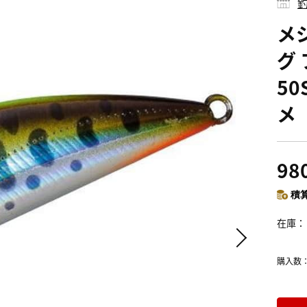
釣
メ
グ
5
メ
98
積算
在庫
購入数