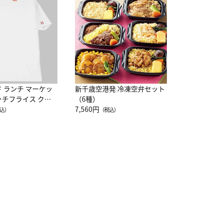
レー 200
10,800円
（
ド ランチ マーケッ
新千歳空港発 冷凍空弁セット
ッチフライス クル
（6種）
注半袖Ｔシャツ
7,560円
込）
（税込）