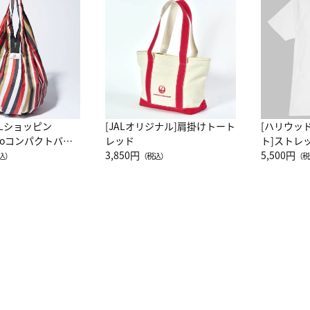
ALショッピン
[JALオリジナル]肩掛けトート
[ハリウッ
attoコンパクトバッ
レッド
ト]ストレ
JAL客室乗務員
3,850円
ーネック別
5,500円
込）
（税込）
（税
カーフ柄