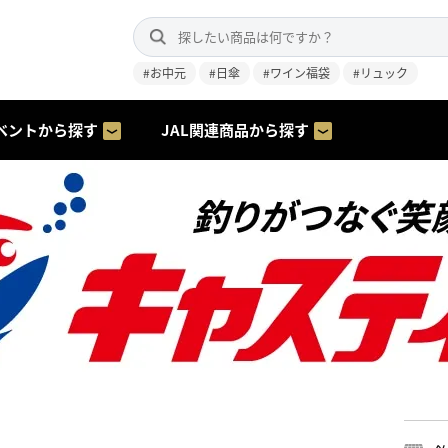
#お中元
#日傘
#ワイン福袋
#リュック
ベントから探す
JAL関連商品から探す