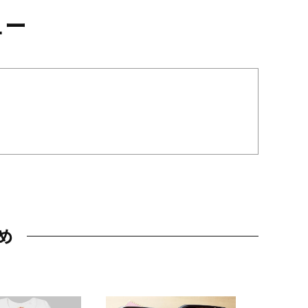
ュー
め
JAL特製