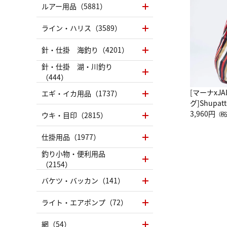
ルアー用品（5881）
ライン・ハリス（3589）
針・仕掛 海釣り（4201）
針・仕掛 湖・川釣り
（444）
[マーナxJ
エギ・イカ用品（1737）
グ]Shup
グ Drop 
3,960円
ウキ・目印（2815）
（税
（LC）ス
仕掛用品（1977）
釣り小物・便利用品
（2154）
バケツ・バッカン（141）
ライト・エアポンプ（72）
網（54）