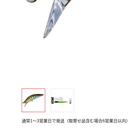
通常1～3営業日で発送（取寄せ品含む場合6営業日以内）