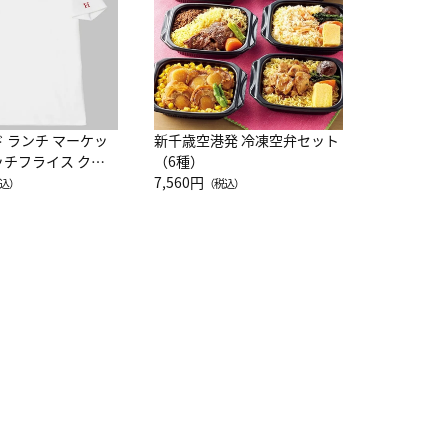
ド ランチ マーケッ
新千歳空港発 冷凍空弁セット
ッチフライス クル
（6種）
注半袖Ｔシャツ
7,560円
込）
（税込）