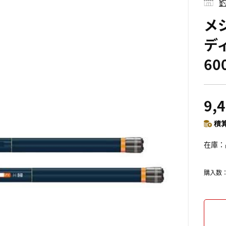
釣
メ
ディ
60
9,
積算
在庫
購入数