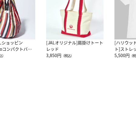
ALショッピン
[JALオリジナル]肩掛けトート
[ハリウッ
attoコンパクトバッ
レッド
ト]ストレ
JAL客室乗務員
3,850円
ーネック別
5,500円
込）
（税込）
（税
カーフ柄