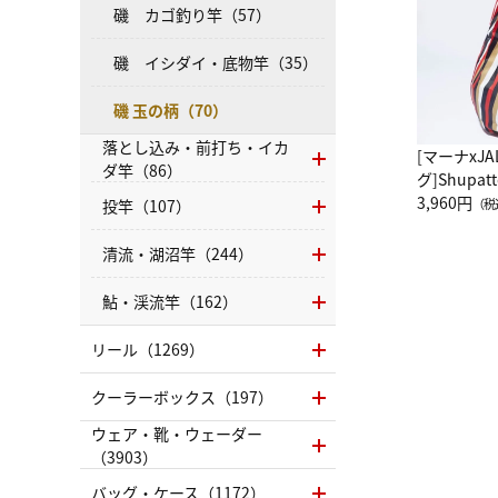
磯 カゴ釣り竿（57）
磯 イシダイ・底物竿（35）
磯 玉の柄（70）
落とし込み・前打ち・イカ
[マーナxJ
ダ竿（86）
グ]Shup
グ Drop 
3,960円
投竿（107）
（税
（LC）ス
清流・湖沼竿（244）
鮎・渓流竿（162）
リール（1269）
クーラーボックス（197）
ウェア・靴・ウェーダー
（3903）
バッグ・ケース（1172）