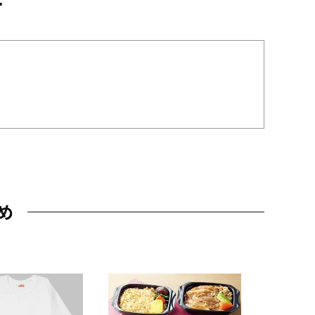
め
JAL特製
レー 200
10,800円
（