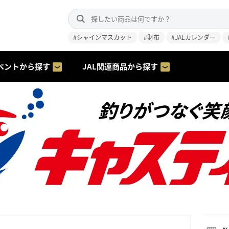
#シャインマスカット
#財布
#JALカレンダー
ベントから探す
JAL関連商品から探す