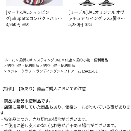
[マーナxJALショッピン
[リーデル]JALオリジナル オヴ
グ]Shupattoコンパクトバッグ
ァチュア ワイングラス2脚セッ
Drop JAL客室乗務員（LC）ス
3,960円
ト（レッドワイン）
5,280円
（税込）
（税込）
カーフ柄
ホーム
>
釣具のキャスティング JAL Mall店
>
釣り小物・便利用品
>
釣り小物・便利用品
>
釣り小物・便利用品
>
メジャークラフト ランディングシャフトアーム LSA21-BL
【特価】【訳あり】商品ご購入においての注意
・商品は新品未使用品です。
・店頭に展示していた商品もあり、価格シールがついている事がありま
す。
・特価品につき、売り切れの場合がございます。
・ご使用に差し支えのない汚れ等が若干ある場合がございます。