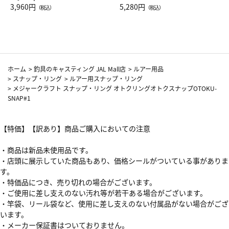
Drop JAL客室乗務員（LC）ス
3,960円
ト（レッドワイン）
5,280円
（税込）
（税込）
カーフ柄
ホーム
>
釣具のキャスティング JAL Mall店
>
ルアー用品
>
スナップ・リング
>
ルアー用スナップ・リング
>
メジャークラフト スナップ・リング オトクリングオトクスナップOTOKU-
SNAP#1
【特価】【訳あり】商品ご購入においての注意
・商品は新品未使用品です。
・店頭に展示していた商品もあり、価格シールがついている事がありま
す。
・特価品につき、売り切れの場合がございます。
・ご使用に差し支えのない汚れ等が若干ある場合がございます。
・竿袋、リール袋など、使用に差し支えのない付属品がない場合がござ
います。
・メーカー保証書はついておりません。