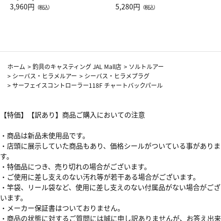
Drop JAL客室乗務員（LC）ス
3,960円
ト（レッドワイン）
5,280円
（税込）
（税込）
カーフ柄
ホーム
>
釣具のキャスティング JAL Mall店
>
ソルトルアー
>
シーバス・ヒラメルアー
>
シーバス・ヒラメプラグ
>
サーフェイスコントローラー118F チャートバックパール
【特価】【訳あり】商品ご購入においての注意
・商品は新品未使用品です。
・店頭に展示していた商品もあり、価格シールがついている事がありま
す。
・特価品につき、売り切れの場合がございます。
・ご使用に差し支えのない汚れ等が若干ある場合がございます。
・竿袋、リール袋など、使用に差し支えのない付属品がない場合がござ
います。
・メーカー保証書はついておりません。
・商品の状態に対するご質問には誠に申し訳ありませんが、お答え出来