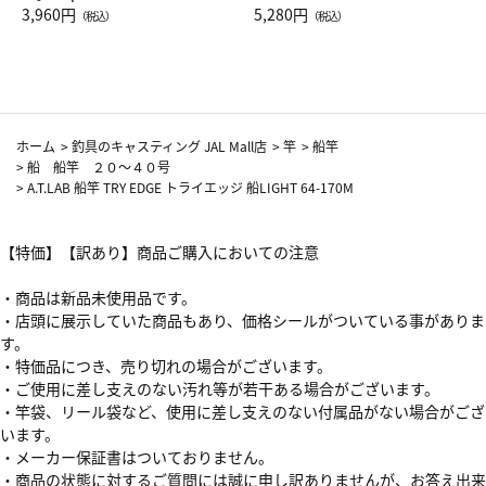
Drop JAL客室乗務員（LC）ス
3,960円
ト（レッドワイン）
5,280円
（税込）
（税込）
カーフ柄
ホーム
>
釣具のキャスティング JAL Mall店
>
竿
>
船竿
>
船 船竿 ２０～４０号
>
A.T.LAB 船竿 TRY EDGE トライエッジ 船LIGHT 64-170M
【特価】【訳あり】商品ご購入においての注意
・商品は新品未使用品です。
・店頭に展示していた商品もあり、価格シールがついている事がありま
す。
・特価品につき、売り切れの場合がございます。
・ご使用に差し支えのない汚れ等が若干ある場合がございます。
・竿袋、リール袋など、使用に差し支えのない付属品がない場合がござ
います。
・メーカー保証書はついておりません。
・商品の状態に対するご質問には誠に申し訳ありませんが、お答え出来