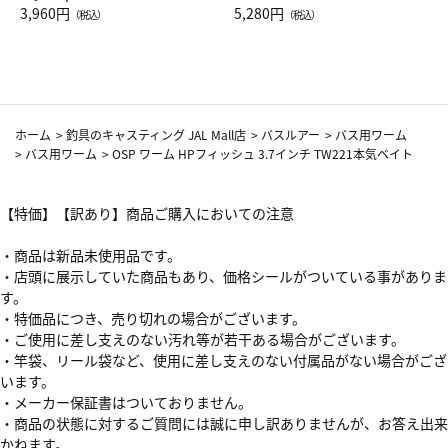
Drop JAL客室乗務員（LC）ス
3,960円
ト（レッドワイン）
5,280円
（税込）
（税込）
カーフ柄
ホーム
>
釣具のキャスティング JAL Mall店
>
バスルアー
>
バス用ワーム
>
バス用ワーム
>
OSP ワーム HPフィッシュ 3.7インチ TW221本気ベイト
【特価】【訳あり】商品ご購入においての注意
・商品は新品未使用品です。
・店頭に展示していた商品もあり、価格シールがついている事がありま
す。
・特価品につき、売り切れの場合がございます。
・ご使用に差し支えのない汚れ等が若干ある場合がございます。
・竿袋、リール袋など、使用に差し支えのない付属品がない場合がござ
います。
・メーカー保証書はついておりません。
・商品の状態に対するご質問には誠に申し訳ありませんが、お答え出来
かねます。