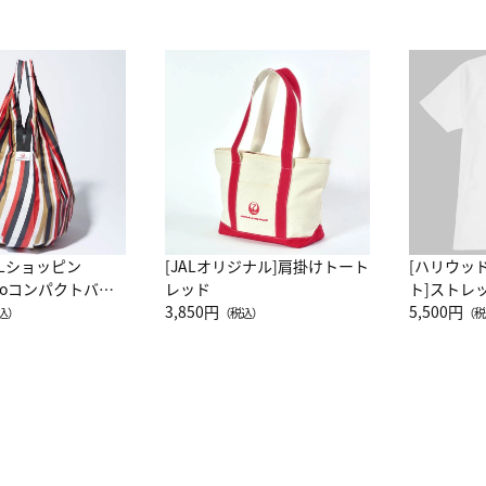
ALショッピン
[JALオリジナル]肩掛けトート
[ハリウッ
attoコンパクトバッ
レッド
ト]ストレ
JAL客室乗務員
3,850円
ーネック別
5,500円
込）
（税込）
（税
カーフ柄