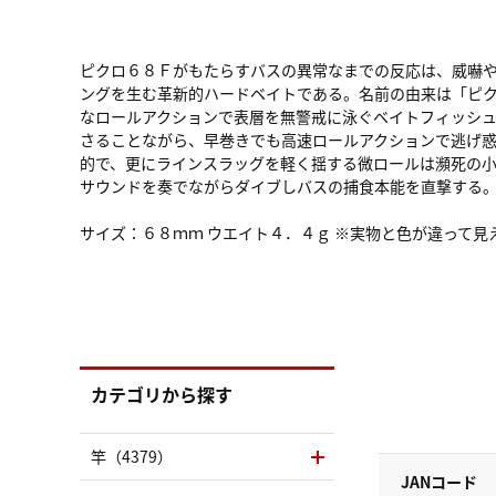
ピクロ６８Ｆがもたらすバスの異常なまでの反応は、威嚇
ングを生む革新的ハードベイトである。名前の由来は「ピ
なロールアクションで表層を無警戒に泳ぐベイトフィッシ
さることながら、早巻きでも高速ロールアクションで逃げ
的で、更にラインスラッグを軽く揺する微ロールは瀕死の
サウンドを奏でながらダイブしバスの捕食本能を直撃する
サイズ：６８ｍｍ ウエイト４．４ｇ ※実物と色が違って
カテゴリから探す
竿（4379）
JANコード