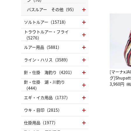
バスルアー その他（95）
ソルトルアー（15718）
トラウトルアー・フライ
（5276）
ルアー用品（5881）
ライン・ハリス（3589）
[マーナxJ
針・仕掛 海釣り（4201）
グ]Shup
針・仕掛 湖・川釣り
グ Drop 
3,960円
（税
（444）
（LC）ス
エギ・イカ用品（1737）
ウキ・目印（2815）
仕掛用品（1977）