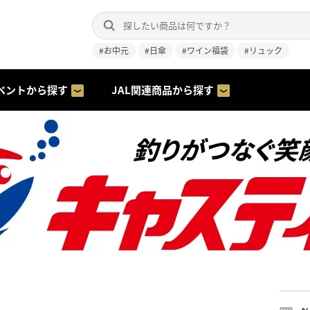
#お中元
#日傘
#ワイン福袋
#リュック
ベントから探す
JAL関連商品から探す