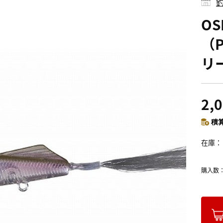
釣
O
（P
リ
2,
積算
在庫
購入数