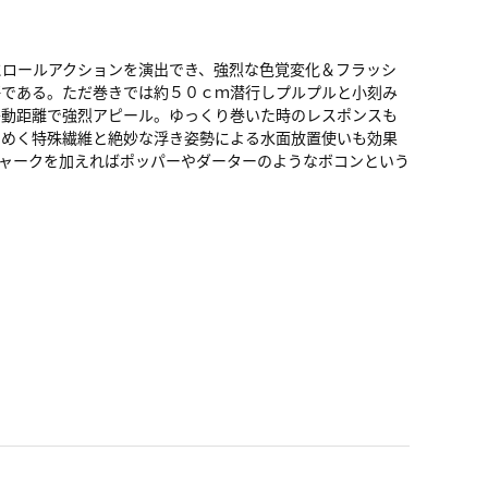
にロールアクションを演出でき、強烈な色覚変化＆フラッシ
語である。ただ巻きでは約５０ｃｍ潜行しプルプルと小刻み
移動距離で強烈アピール。ゆっくり巻いた時のレスポンスも
らめく特殊繊維と絶妙な浮き姿勢による水面放置使いも効果
ャークを加えればポッパーやダーターのようなボコンという