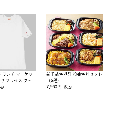
JAL特製
レー 200
10,800円
（
ド ランチ マーケッ
新千歳空港発 冷凍空弁セット
ッチフライス クル
（6種）
注半袖Ｔシャツ
7,560円
込）
（税込）