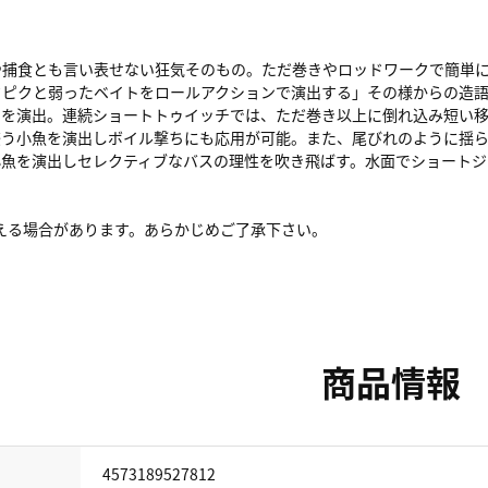
や捕食とも言い表せない狂気そのもの。ただ巻きやロッドワークで簡単
クピクと弱ったベイトをロールアクションで演出する」その様からの造
ュを演出。連続ショートトゥイッチでは、ただ巻き以上に倒れ込み短い
惑う小魚を演出しボイル撃ちにも応用が可能。また、尾びれのように揺
小魚を演出しセレクティブなバスの理性を吹き飛ばす。水面でショートジ
。
見える場合があります。あらかじめご了承下さい。
商品情報
4573189527812