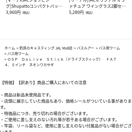
グ]Shupattoコンパクトバッグ
ァチュア ワイングラス2脚セッ
Drop JAL客室乗務員（LC）ス
3,960円
ト（レッドワイン）
5,280円
（税込）
（税込）
カーフ柄
ホーム
>
釣具のキャスティング JAL Mall店
>
バスルアー
>
バス用ワーム
>
バス用ワーム
>
ＯＳＰ ＤｏＬｉｖｅ Ｓｔｉｃｋ（ドライブスティック） ＦＡＴ
４．５インチ ネオンワカサギ
【特価】【訳あり】商品ご購入においての注意
・商品は新品未使用品です。
・店頭に展示していた商品もあり、価格シールがついている事がありま
す。
・特価品につき、売り切れの場合がございます。
・ご使用に差し支えのない汚れ等が若干ある場合がございます。
・竿袋、リール袋など、使用に差し支えのない付属品がない場合がござ
います。