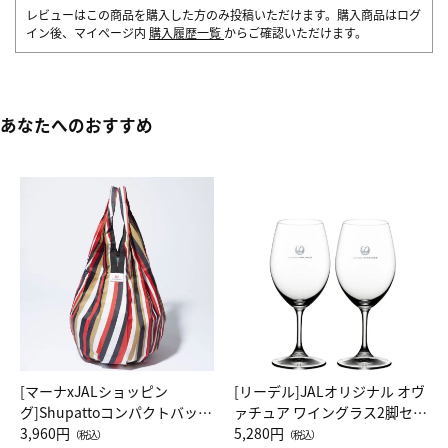
レビューはこの商品を購入した方のみ投稿いただけます。購入商品はログ
イン後、マイページ内
購入履歴一覧
からご確認いただけます。
あなたへのおすすめ
[マーナxJALショッピン
[リーデル]JALオリジナル オヴ
グ]Shupattoコンパクトバッグ
ァチュア ワイングラス2脚セッ
Drop JAL客室乗務員（LC）ス
3,960円
ト（レッドワイン）
5,280円
（税込）
（税込）