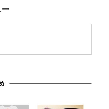
ュー
め
JAL特製