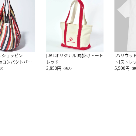
ALショッピン
[JALオリジナル]肩掛けトート
[ハリウッ
attoコンパクトバッ
レッド
ト]ストレ
JAL客室乗務員
3,850円
ーネック別
5,500円
込）
（税込）
（税
カーフ柄