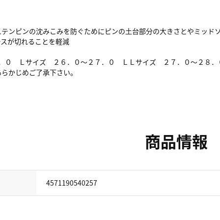
グステンピンの沈みこみを防ぐためにピンの土台部分の大きさとやミッド
ースが切れることを軽減
６．０ Ｌサイズ ２６．０～２７．０ ＬＬサイズ ２７．０～２８．
あらかじめご了承下さい。
商品情報
4571190540257