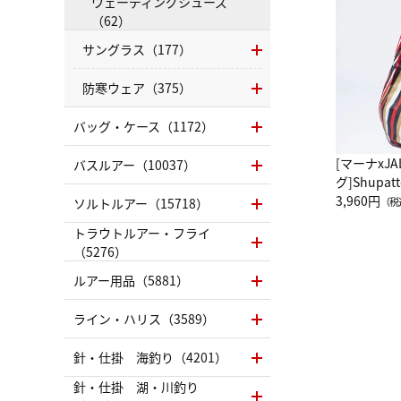
ウェーディングシューズ
（62）
サングラス（177）
防寒ウェア（375）
バッグ・ケース（1172）
[マーナxJ
バスルアー（10037）
グ]Shup
グ Drop 
3,960円
ソルトルアー（15718）
（税
（LC）ス
トラウトルアー・フライ
（5276）
ルアー用品（5881）
ライン・ハリス（3589）
針・仕掛 海釣り（4201）
針・仕掛 湖・川釣り