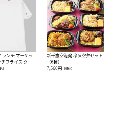
レー 200
10,800円
（
ド ランチ マーケッ
新千歳空港発 冷凍空弁セット
ッチフライス クル
（6種）
注半袖Ｔシャツ
7,560円
込）
（税込）