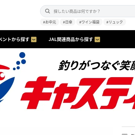
#お中元
#日傘
#ワイン福袋
#リュック
ベントから探す
JAL関連商品から探す