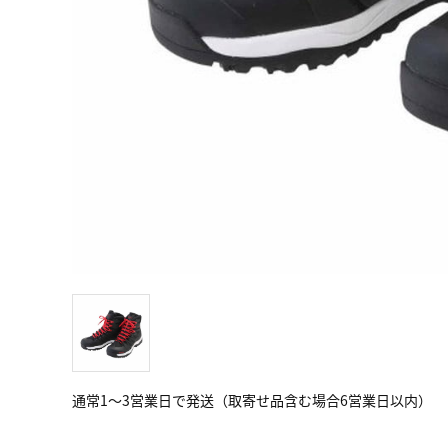
通常1～3営業日で発送（取寄せ品含む場合6営業日以内）