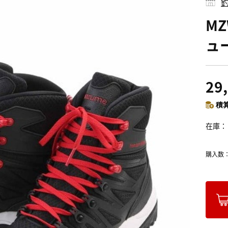
釣
M
ュ
29
積算
在庫
購入数