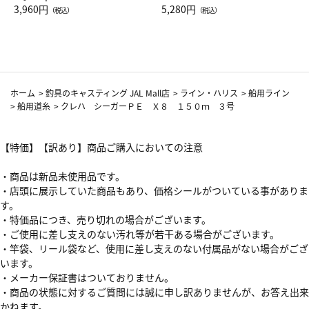
Drop JAL客室乗務員（LC）ス
3,960円
ト（レッドワイン）
5,280円
（税込）
（税込）
カーフ柄
ホーム
>
釣具のキャスティング JAL Mall店
>
ライン・ハリス
>
船用ライン
>
船用道糸
>
クレハ シーガーＰＥ Ｘ８ １５０ｍ ３号
【特価】【訳あり】商品ご購入においての注意
・商品は新品未使用品です。
・店頭に展示していた商品もあり、価格シールがついている事がありま
す。
・特価品につき、売り切れの場合がございます。
・ご使用に差し支えのない汚れ等が若干ある場合がございます。
・竿袋、リール袋など、使用に差し支えのない付属品がない場合がござ
います。
・メーカー保証書はついておりません。
・商品の状態に対するご質問には誠に申し訳ありませんが、お答え出来
かねます。