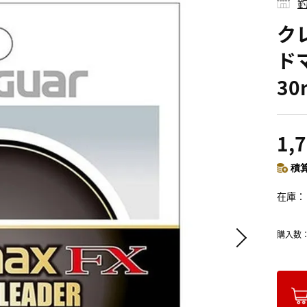
釣
ク
ド
30
1,
積算
在庫
購入数