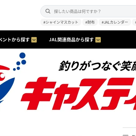
#シャインマスカット
#財布
#JALカレンダー
ベントから探す
JAL関連商品から探す