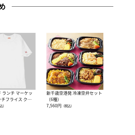
め
JAL特製
レー 200
10,800円
（
ド ランチ マーケッ
新千歳空港発 冷凍空弁セット
ッチフライス クル
（6種）
注半袖Ｔシャツ
7,560円
込）
（税込）