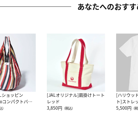
あなたへのおすす
ALショッピン
[JALオリジナル]肩掛けトート
[ハリウッ
attoコンパクトバッ
レッド
ト]ストレ
JAL客室乗務員
3,850円
ーネック別
5,500円
込）
（税込）
（税
カーフ柄