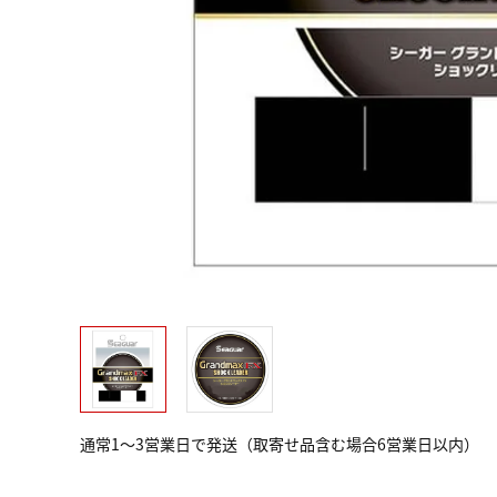
通常1～3営業日で発送（取寄せ品含む場合6営業日以内）