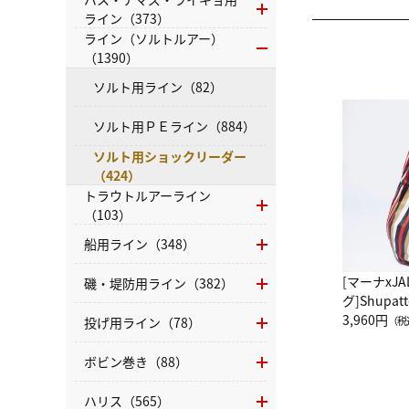
ライン（373）
ライン（ソルトルアー）
（1390）
ソルト用ライン（82）
ソルト用ＰＥライン（884）
ソルト用ショックリーダー
（424）
トラウトルアーライン
（103）
船用ライン（348）
[マーナxJ
磯・堤防用ライン（382）
グ]Shup
グ Drop 
3,960円
投げ用ライン（78）
（税
（LC）ス
ボビン巻き（88）
ハリス（565）