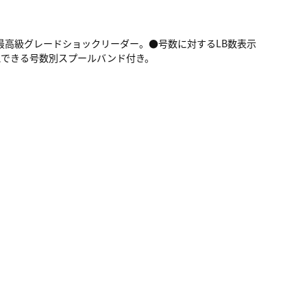
最高級グレードショックリーダー。●号数に対するLB数表示
認できる号数別スプールバンド付き。