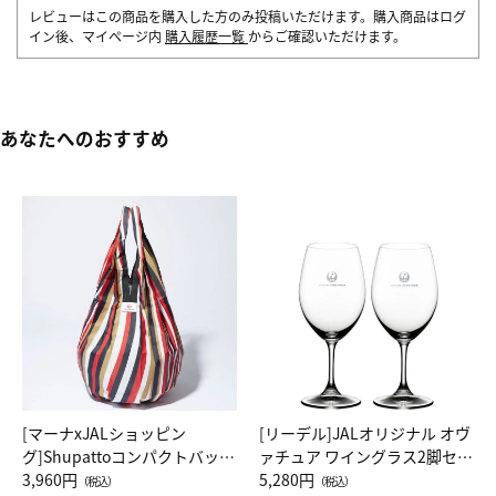
レビューはこの商品を購入した方のみ投稿いただけます。購入商品はログ
イン後、マイページ内
購入履歴一覧
からご確認いただけます。
あなたへのおすすめ
[マーナxJALショッピン
[リーデル]JALオリジナル オヴ
グ]Shupattoコンパクトバッグ
ァチュア ワイングラス2脚セッ
Drop JAL客室乗務員（LC）ス
3,960円
ト（レッドワイン）
5,280円
（税込）
（税込）