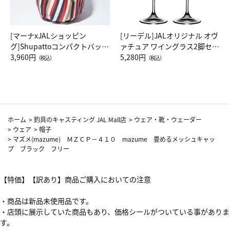
[マーナxJALショッピン
[リーデル]JALオリジナル オヴ
グ]Shupattoコンパクトバッグ
ァチュア ワイングラス2脚セッ
Drop JAL客室乗務員（LC）ス
3,960円
ト（レッドワイン）
5,280円
（税込）
（税込）
カーフ柄
ホーム
>
釣具のキャスティング JAL Mall店
>
ウェア・靴・ウェーダー
>
ウェア
>
帽子
>
マズメ(mazume) ＭＺＣＰ－４１０ mazume 畳めるメッシュキャッ
プ ブラック フリー
【特価】【訳あり】商品ご購入においての注意
・商品は新品未使用品です。
・店頭に展示していた商品もあり、価格シールがついている事がありま
す。