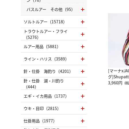
バスルアー その他（95）
ソルトルアー（15718）
トラウトルアー・フライ
（5276）
ルアー用品（5881）
ライン・ハリス（3589）
[マーナxJ
針・仕掛 海釣り（4201）
グ]Shup
針・仕掛 湖・川釣り
グ Drop 
3,960円
（税
（444）
（LC）ス
エギ・イカ用品（1737）
ウキ・目印（2815）
仕掛用品（1977）