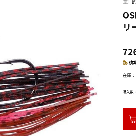
釣
OS
リー
72
積算
在庫
購入数