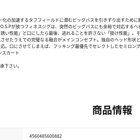
々ハイプレッシャー化の加速するタフフィールドに潜むビッグバスを引きずり出
O.S.Pが放つフィネスジグは、突然のビッグバスにも余裕で対応する
「誘い性能」と口にしたら最後、逃れることを許さない「掛け性能」。
化させたうえでの完璧なる融合がメインコンセプト。独自のヘッド形状
反応。口にさせてしまえば、フッキング最優先でセレクトしたセミロン
ンスカート
了承下さい。
商品情報
4560485600882