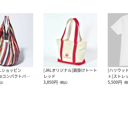
ALショッピン
[JALオリジナル]肩掛けトート
[ハリウッ
attoコンパクトバッ
レッド
ト]ストレ
JAL客室乗務員
3,850円
ーネック別
5,500円
込）
（税込）
（税
カーフ柄