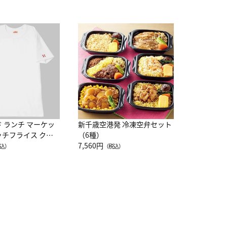
JAL特製
レー 200
10,800円
（
ド ランチ マーケッ
新千歳空港発 冷凍空弁セット
ッチフライス クル
（6種）
注半袖Ｔシャツ
7,560円
込）
（税込）