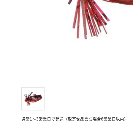
通常1～3営業日で発送（取寄せ品含む場合6営業日以内）