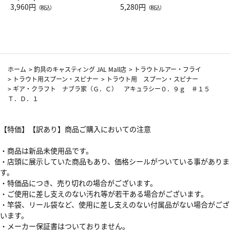
Drop JAL客室乗務員（LC）ス
3,960円
ト（レッドワイン）
5,280円
（税込）
（税込）
カーフ柄
ホーム
>
釣具のキャスティング JAL Mall店
>
トラウトルアー・フライ
>
トラウト用スプーン・スピナー
>
トラウト用 スプーン・スピナー
>
ギア・クラフト ナブラ家（Ｇ．Ｃ） アキュラシー０．９ｇ ＃１５
Ｔ．Ｄ．１
【特価】【訳あり】商品ご購入においての注意
・商品は新品未使用品です。
・店頭に展示していた商品もあり、価格シールがついている事がありま
す。
・特価品につき、売り切れの場合がございます。
・ご使用に差し支えのない汚れ等が若干ある場合がございます。
・竿袋、リール袋など、使用に差し支えのない付属品がない場合がござ
います。
・メーカー保証書はついておりません。