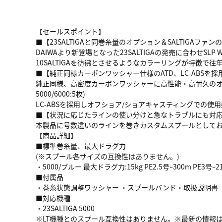
【セールスポイント】
■【23SALTIGAと同巻糸量のオプション＆SALTIGAフ
DAIWAより新登場となった23SALTIGAの発売に合わせ
10SALTIGAを彷彿とさせるようなカラーリングが特徴で往
■【純正同様カーボンワッシャー仕様のATD、LC-ABSを採
純正同様、高密度カーボンワッシャーに高性能・高耐久のオ
5000/6000:5枚)
LC-ABSを採用しオフショア/ショアキャスティングでの使
■【状況に応じたラインの使い分けと急なトラブルにも対
本製品に号数違いのラインを巻きカスタムスプールとしてお
【商品詳細】
■標準巻糸量、最大ドラグ力
(※スプール各サイズの互換性はありません。)
・5000/ブルー 最大ドラグ力:15kg PE2.5号ｰ300m PE3号ｰ
■付属品
・巻糸状態調整ワッシャー ・スプールバンド・取扱説明書
■対応機種
・23SALTIGA 5000
※LT機種とのスプール互換性はありません。※最新の情報