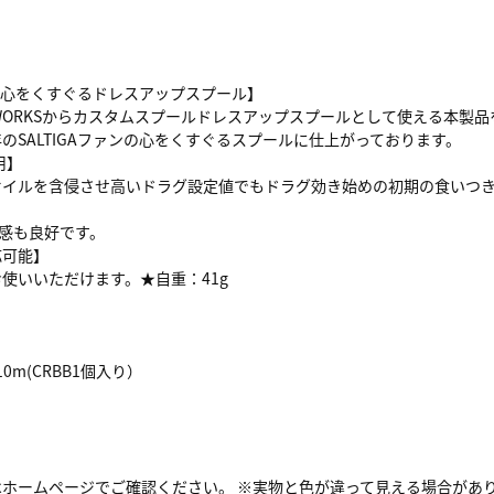
ァンの心をくすぐるドレスアップスプール】
SLP WORKSからカスタムスプールドレスアップスプールとして使える本製
年のSALTIGAファンの心をくすぐるスプールに仕上がっております。
用】
イルを含侵させ高いドラグ設定値でもドラグ効き始めの初期の食いつきを解
用感も良好です。
応可能】
使いいただけます。★自重：41g
210m(CRBB1個入り）
はホームページでご確認ください。 ※実物と色が違って見える場合があ