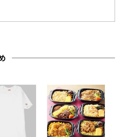
め
JAL特製
レー 200
10,800円
（