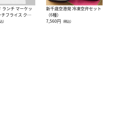
ド ランチ マーケッ
新千歳空港発 冷凍空弁セット
ッチフライス クル
（6種）
注半袖Ｔシャツ
7,560円
込）
（税込）