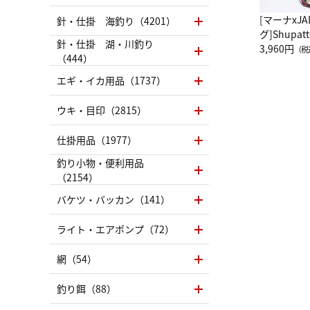
[マーナxJ
針・仕掛 海釣り（4201）
グ]Shup
針・仕掛 湖・川釣り
グ Drop 
3,960円
（税
（444）
（LC）ス
エギ・イカ用品（1737）
ウキ・目印（2815）
仕掛用品（1977）
釣り小物・便利用品
（2154）
バケツ・バッカン（141）
ライト・エアポンプ（72）
網（54）
釣り餌（88）