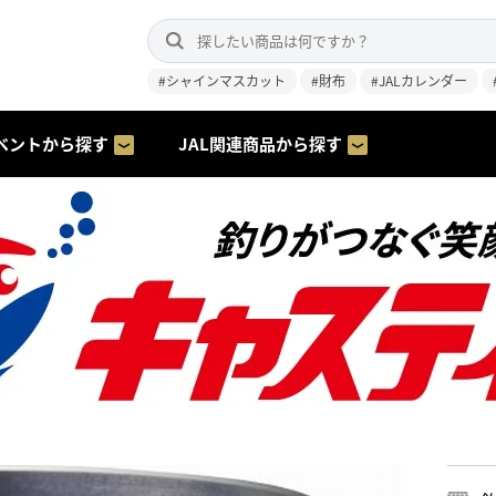
#シャインマスカット
#財布
#JALカレンダー
ベントから探す
JAL関連商品から探す