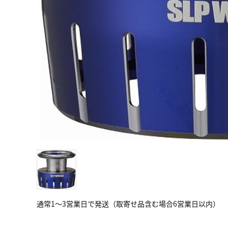
通常1～3営業日で発送（取寄せ品含む場合6営業日以内）