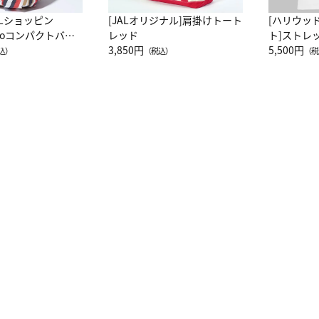
ALショッピン
[JALオリジナル]肩掛けトート
[ハリウッ
attoコンパクトバッ
レッド
ト]ストレ
JAL客室乗務員
3,850円
ーネック別
5,500円
込）
（税込）
（税
カーフ柄