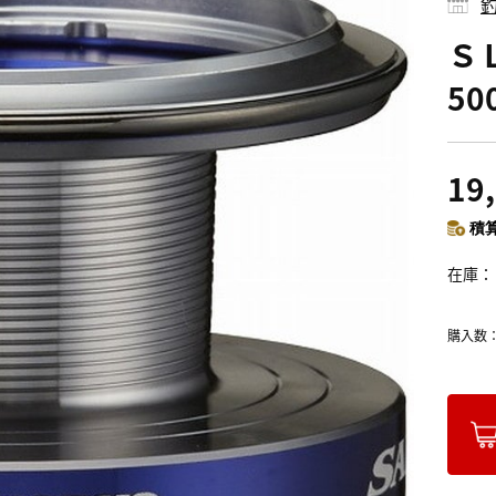
釣
ＳＬ
5
19
積算
在庫
購入数