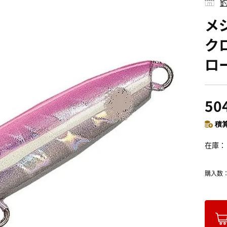
釣
メ
クロ
ロ
50
積算
在庫
購入数