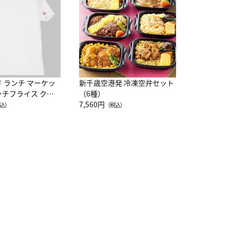
10,800円
（
ド ランチ マーケッ
新千歳空港発 冷凍空弁セット
ッチフライス クル
（6種）
注半袖Ｔシャツ
7,560円
込）
（税込）