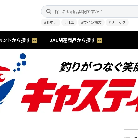
#お中元
#日傘
#ワイン福袋
#リュック
ベントから探す
JAL関連商品から探す