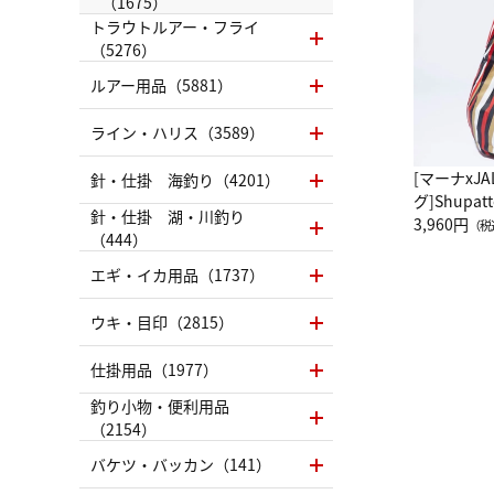
（1675）
トラウトルアー・フライ
（5276）
ルアー用品（5881）
ライン・ハリス（3589）
[マーナxJ
針・仕掛 海釣り（4201）
グ]Shup
針・仕掛 湖・川釣り
グ Drop 
3,960円
（税
（444）
（LC）ス
エギ・イカ用品（1737）
ウキ・目印（2815）
仕掛用品（1977）
釣り小物・便利用品
（2154）
バケツ・バッカン（141）