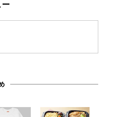
ュー
め
JAL特製
レー 200