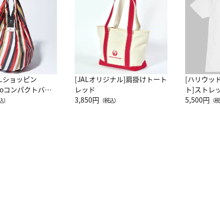
ALショッピン
[JALオリジナル]肩掛けトート
[ハリウッ
attoコンパクトバッ
レッド
ト]ストレ
JAL客室乗務員
3,850円
ーネック別
5,500円
込）
（税込）
（税
カーフ柄