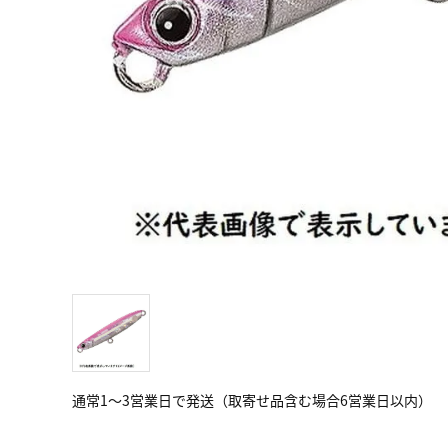
通常1～3営業日で発送（取寄せ品含む場合6営業日以内）