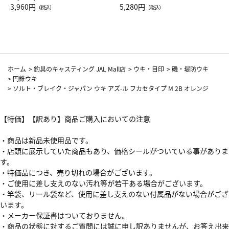
Drop JAL客室乗務員（LC）ス
3,960円
ト（レッドワイン）
5,280円
（税込）
（税込）
カーフ柄
ホーム
>
釣具のキャスティング JAL Mall店
>
ウキ・目印
>
磯・堤防ウキ
>
円錐ウキ
>
ソルト・ブレイク・ジャパン ウキ アズ-ル フカセタイプ M 2B オレンジ
【特価】【訳あり】商品ご購入においての注意
・商品は新品未使用品です。
・店頭に展示していた商品もあり、価格シールがついている事がありま
す。
・特価品につき、売り切れの場合がございます。
・ご使用に差し支えのない汚れ等が若干ある場合がございます。
・竿袋、リール袋など、使用に差し支えのない付属品がない場合がござ
います。
・メーカー保証書はついておりません。
・商品の状態に対するご質問には誠に申し訳ありませんが、お答え出来