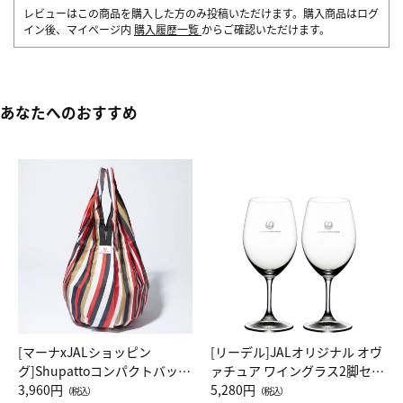
レビューはこの商品を購入した方のみ投稿いただけます。購入商品はログ
イン後、マイページ内
購入履歴一覧
からご確認いただけます。
あなたへのおすすめ
[マーナxJALショッピン
[リーデル]JALオリジナル オヴ
グ]Shupattoコンパクトバッグ
ァチュア ワイングラス2脚セッ
Drop JAL客室乗務員（LC）ス
3,960円
ト（レッドワイン）
5,280円
（税込）
（税込）