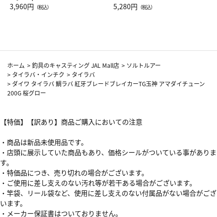
Drop JAL客室乗務員（LC）ス
3,960円
ト（レッドワイン）
5,280円
（税込）
（税込）
カーフ柄
ホーム
>
釣具のキャスティング JAL Mall店
>
ソルトルアー
>
タイラバ・インチク
>
タイラバ
>
ダイワ タイラバ 鯛ラバ 紅牙ブレードブレイカーTG玉神 アマダイチューン
200G 桜グロー
【特価】【訳あり】商品ご購入においての注意
・商品は新品未使用品です。
・店頭に展示していた商品もあり、価格シールがついている事がありま
す。
・特価品につき、売り切れの場合がございます。
・ご使用に差し支えのない汚れ等が若干ある場合がございます。
・竿袋、リール袋など、使用に差し支えのない付属品がない場合がござ
います。
・メーカー保証書はついておりません。