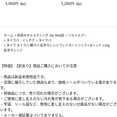
Drop JAL客室乗務員（LC）ス
3,960円
ト（レッドワイン）
5,280円
（税込）
（税込）
カーフ柄
ホーム
>
釣具のキャスティング JAL Mall店
>
ソルトルアー
>
タイラバ・インチク
>
タイラバ
>
ダイワ タイラバ 鯛ラバ 紅牙カレントブレイカートリニティβヘッド 120g
紅牙オレンジ
【特価】【訳あり】商品ご購入においての注意
・商品は新品未使用品です。
・店頭に展示していた商品もあり、価格シールがついている事がありま
す。
・特価品につき、売り切れの場合がございます。
・ご使用に差し支えのない汚れ等が若干ある場合がございます。
・竿袋、リール袋など、使用に差し支えのない付属品がない場合がござ
います。
・メーカー保証書はついておりません。