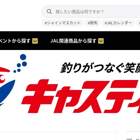
#シャインマスカット
#財布
#JALカレンダー
ベントから探す
JAL関連商品から探す