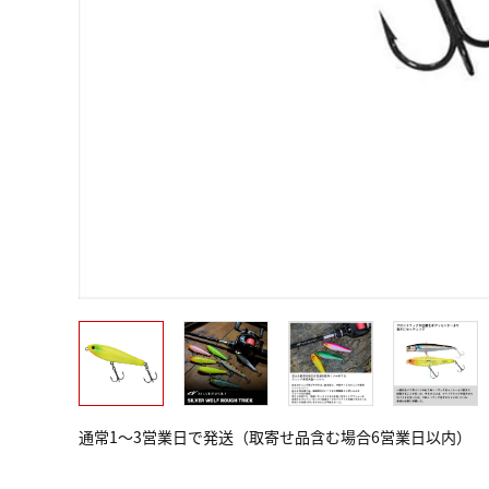
通常1～3営業日で発送（取寄せ品含む場合6営業日以内）