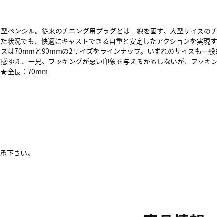
大型ペンシル。従来のチニング用プラグとは一線を画す、大型サイズの
れた状況でも、快適にキャストできる自重と安定したアクションを実現
ズは70mmと90mmの2サイズをラインナップ。いずれのサイズも一
ズ感ゆえ、一見、フッキングが悪い印象を与えるかもしないが、フッキ
★全長：70mm
了承下さい。