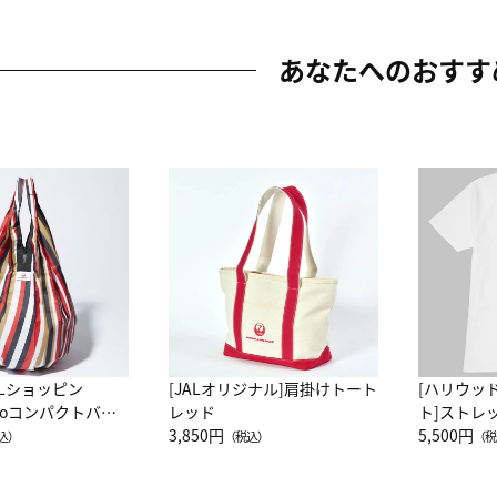
あなたへのおすす
ALショッピン
[JALオリジナル]肩掛けトート
[ハリウッ
attoコンパクトバッ
レッド
ト]ストレ
JAL客室乗務員
3,850円
ーネック別
5,500円
込）
（税込）
（税
カーフ柄