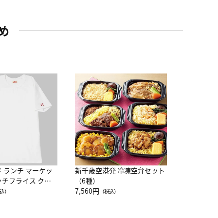
め
JAL特製
レー 200
10,800円
（
ド ランチ マーケッ
新千歳空港発 冷凍空弁セット
ッチフライス クル
（6種）
注半袖Ｔシャツ
7,560円
込）
（税込）