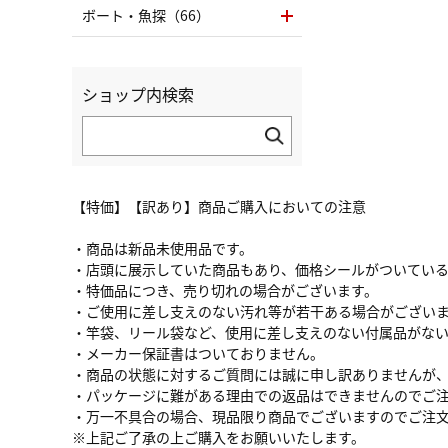
ボート・魚探（66）
ショップ内検索
【特価】【訳あり】商品ご購入においての注意
・商品は新品未使用品です。
・店頭に展示していた商品もあり、価格シールがついてい
・特価品につき、売り切れの場合がございます。
・ご使用に差し支えのない汚れ等が若干ある場合がござい
・竿袋、リール袋など、使用に差し支えのない付属品がな
・メーカー保証書はついておりません。
・商品の状態に対するご質問には誠に申し訳ありませんが
・パッケージに難がある理由での返品はできませんのでご
・万一不具合の場合、現品限り商品でございますのでご注
※上記ご了承の上ご購入をお願いいたします。