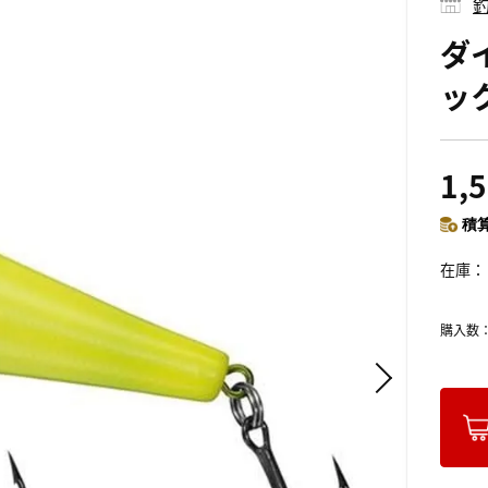
釣
ダ
ッ
1,
積算
在庫
購入数