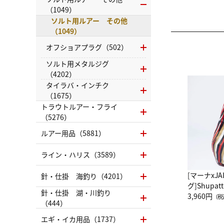
（1049）
ソルト用ルアー その他
（1049）
オフショアプラグ（502）
ソルト用メタルジグ
（4202）
タイラバ・インチク
（1675）
トラウトルアー・フライ
（5276）
ルアー用品（5881）
ライン・ハリス（3589）
[マーナxJ
針・仕掛 海釣り（4201）
グ]Shup
針・仕掛 湖・川釣り
グ Drop 
3,960円
（税
（444）
（LC）ス
エギ・イカ用品（1737）