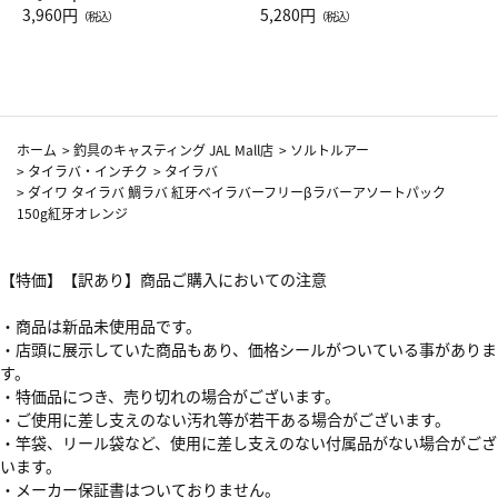
Drop JAL客室乗務員（LC）ス
3,960円
ト（レッドワイン）
5,280円
（税込）
（税込）
カーフ柄
ホーム
>
釣具のキャスティング JAL Mall店
>
ソルトルアー
>
タイラバ・インチク
>
タイラバ
>
ダイワ タイラバ 鯛ラバ 紅牙ベイラバーフリーβラバーアソートパック
150g紅牙オレンジ
【特価】【訳あり】商品ご購入においての注意
・商品は新品未使用品です。
・店頭に展示していた商品もあり、価格シールがついている事がありま
す。
・特価品につき、売り切れの場合がございます。
・ご使用に差し支えのない汚れ等が若干ある場合がございます。
・竿袋、リール袋など、使用に差し支えのない付属品がない場合がござ
います。
・メーカー保証書はついておりません。