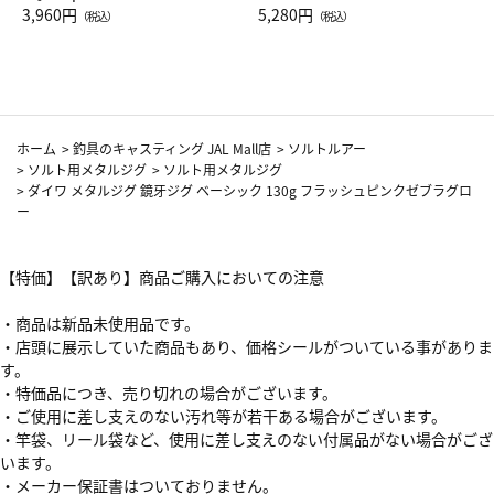
Drop JAL客室乗務員（LC）ス
3,960円
ト（レッドワイン）
5,280円
（税込）
（税込）
カーフ柄
ホーム
>
釣具のキャスティング JAL Mall店
>
ソルトルアー
>
ソルト用メタルジグ
>
ソルト用メタルジグ
>
ダイワ メタルジグ 鏡牙ジグ ベーシック 130g フラッシュピンクゼブラグロ
ー
【特価】【訳あり】商品ご購入においての注意
・商品は新品未使用品です。
・店頭に展示していた商品もあり、価格シールがついている事がありま
す。
・特価品につき、売り切れの場合がございます。
・ご使用に差し支えのない汚れ等が若干ある場合がございます。
・竿袋、リール袋など、使用に差し支えのない付属品がない場合がござ
います。
・メーカー保証書はついておりません。