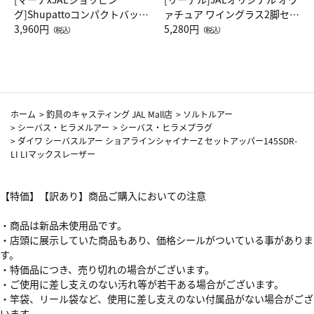
グ]Shupattoコンパクトバッグ
ァチュア ワイングラス2脚セッ
Drop JAL客室乗務員（LC）ス
3,960円
ト（レッドワイン）
5,280円
（税込）
（税込）
カーフ柄
ホーム
>
釣具のキャスティング JAL Mall店
>
ソルトルアー
>
シーバス・ヒラメルアー
>
シーバス・ヒラメプラグ
>
ダイワ シーバスルアー ショアラインシャイナーZ セットアッパー145SDR-
LI LIマックスレーザー
【特価】【訳あり】商品ご購入においての注意
・商品は新品未使用品です。
・店頭に展示していた商品もあり、価格シールがついている事がありま
す。
・特価品につき、売り切れの場合がございます。
・ご使用に差し支えのない汚れ等が若干ある場合がございます。
・竿袋、リール袋など、使用に差し支えのない付属品がない場合がござ
います。