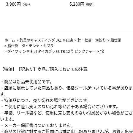
Drop JAL客室乗務員（LC）ス
3,960円
ト（レッドワイン）
5,280円
（税込）
（税込）
カーフ柄
ホーム
>
釣具のキャスティング JAL Mall店
>
針・仕掛 海釣り
>
船仕掛
>
船仕掛 タイテンヤ・カブラ
>
ダイワ テンヤ 紅牙タイカブラSS TB 12号 ピンクチャート/金
【特価】【訳あり】商品ご購入においての注意
・商品は新品未使用品です。
・店頭に展示していた商品もあり、価格シールがついている事がありま
す。
・特価品につき、売り切れの場合がございます。
・ご使用に差し支えのない汚れ等が若干ある場合がございます。
・竿袋、リール袋など、使用に差し支えのない付属品がない場合がござ
います。
・メーカー保証書はついておりません。
・商品の状態に対するご質問には誠に申し訳ありませんが、お答え出来