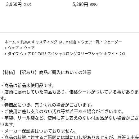
Drop JAL客室乗務員（LC）ス
3,960円
ト（レッドワイン）
5,280円
（税込）
（税込）
カーフ柄
ホーム
>
釣具のキャスティング JAL Mall店
>
ウェア・靴・ウェーダー
>
ウェア
>
ウェア
>
ダイワ ウェア DE-7025 スペシャルロングスリーブシャツ ホワイト 2XL
【特価】【訳あり】商品ご購入においての注意
・商品は新品未使用品です。
・店頭に展示していた商品もあり、価格シールがついている事がありま
す。
・特価品につき、売り切れの場合がございます。
・ご使用に差し支えのない汚れ等が若干ある場合がございます。
・竿袋、リール袋など、使用に差し支えのない付属品がない場合がござ
います。
・メーカー保証書はついておりません。
・商品の状態に対するご質問には誠に申し訳ありませんが、お答え出来