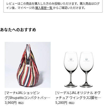
レビューはこの商品を購入した方のみ投稿いただけます。購入商品はログ
イン後、マイページ内
購入履歴一覧
からご確認いただけます。
あなたへのおすすめ
[マーナxJALショッピン
[リーデル]JALオリジナル オヴ
グ]Shupattoコンパクトバッグ
ァチュア ワイングラス2脚セッ
Drop JAL客室乗務員（LC）ス
3,960円
ト（レッドワイン）
5,280円
（税込）
（税込）