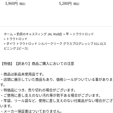
Drop JAL客室乗務員（LC）ス
3,960円
ト（レッドワイン）
5,280円
（税込）
（税込）
カーフ柄
ホーム
>
釣具のキャスティング JAL Mall店
>
竿
>
トラウトロッド
>
トラウトロッド
>
ダイワ トラウトロッド シルバークリーク グラスプログレッシブ 61L-G(ス
ピニング 2ピース)
【特価】【訳あり】商品ご購入においての注意
・商品は新品未使用品です。
・店頭に展示していた商品もあり、価格シールがついている事がありま
す。
・特価品につき、売り切れの場合がございます。
・ご使用に差し支えのない汚れ等が若干ある場合がございます。
・竿袋、リール袋など、使用に差し支えのない付属品がない場合がござ
います。
・メーカー保証書はついておりません。