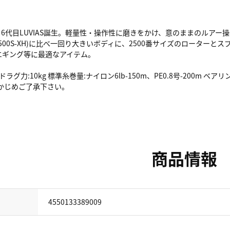
目の、6代目LUVIAS誕生。軽量性・操作性に磨きをかけ、意のままのルアー操
S-DH、LT2500S-XH)に比べ一回り大きいボディに、2500番サイズのロ
エギング等に最適なアイテム。
大ドラグ力:10kg 標準糸巻量:ナイロン6lb-150m、PE0.8号-200m ベ
らかじめご了承下さい。
商品情報
4550133389009