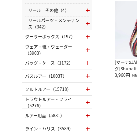
リール その他（4）
リールパーツ・メンテナン
ス（342）
クーラーボックス（197）
ウェア・靴・ウェーダー
（3903）
[マーナxJ
バッグ・ケース（1172）
グ]Shup
グ Drop 
3,960円
バスルアー（10037）
（税
（LC）ス
ソルトルアー（15718）
トラウトルアー・フライ
（5276）
ルアー用品（5881）
ライン・ハリス（3589）