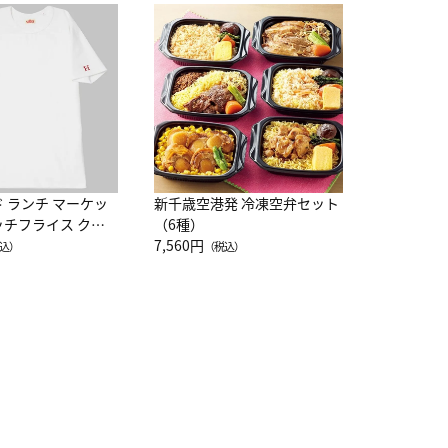
JAL特製
レー 200
10,800円
（
ド ランチ マーケッ
新千歳空港発 冷凍空弁セット
ッチフライス クル
（6種）
注半袖Ｔシャツ
7,560円
込）
（税込）