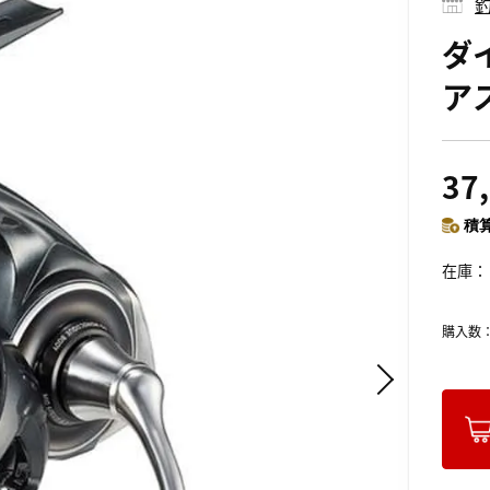
釣
ダ
アス
37
積算
在庫
購入数