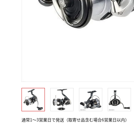
通常1～3営業日で発送（取寄せ品含む場合6営業日以内）