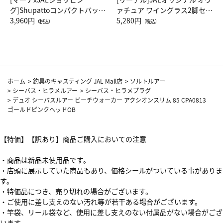
グ]Shupattoコンパクトバッグ
ァチュア ワイングラス2脚セッ
Drop JAL客室乗務員（LC）ス
3,960円
ト（レッドワイン）
5,280円
（税込）
（税込）
カーフ柄
ホーム
>
釣具のキャスティング JAL Mall店
>
ソルトルアー
>
シーバス・ヒラメルアー
>
シーバス・ヒラメプラグ
>
デュオ シーバスルアー ビーチウォーカー アクシオンスリム 85 CPA0813
ゴールドピンクヘッドOB
【特価】【訳あり】商品ご購入においての注意
・商品は新品未使用品です。
・店頭に展示していた商品もあり、価格シールがついている事がありま
す。
・特価品につき、売り切れの場合がございます。
・ご使用に差し支えのない汚れ等が若干ある場合がございます。
・竿袋、リール袋など、使用に差し支えのない付属品がない場合がござ
います。