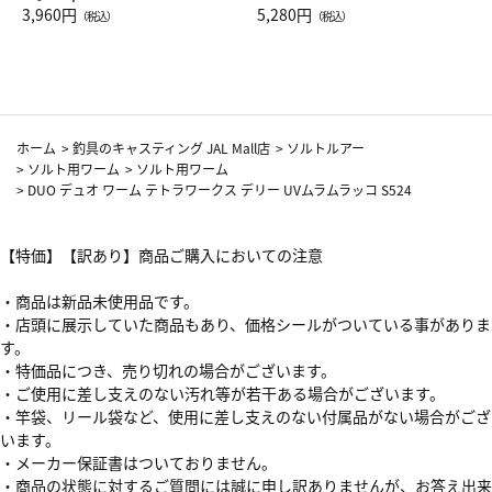
Drop JAL客室乗務員（LC）ス
3,960円
ト（レッドワイン）
5,280円
（税込）
（税込）
カーフ柄
ホーム
>
釣具のキャスティング JAL Mall店
>
ソルトルアー
>
ソルト用ワーム
>
ソルト用ワーム
>
DUO デュオ ワーム テトラワークス デリー UVムラムラッコ S524
【特価】【訳あり】商品ご購入においての注意
・商品は新品未使用品です。
・店頭に展示していた商品もあり、価格シールがついている事がありま
す。
・特価品につき、売り切れの場合がございます。
・ご使用に差し支えのない汚れ等が若干ある場合がございます。
・竿袋、リール袋など、使用に差し支えのない付属品がない場合がござ
います。
・メーカー保証書はついておりません。
・商品の状態に対するご質問には誠に申し訳ありませんが、お答え出来