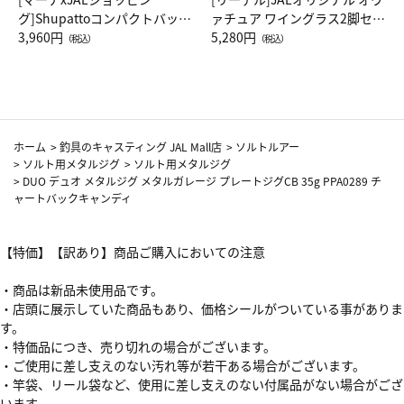
グ]Shupattoコンパクトバッグ
ァチュア ワイングラス2脚セッ
Drop JAL客室乗務員（LC）ス
3,960円
ト（レッドワイン）
5,280円
（税込）
（税込）
カーフ柄
ホーム
>
釣具のキャスティング JAL Mall店
>
ソルトルアー
>
ソルト用メタルジグ
>
ソルト用メタルジグ
>
DUO デュオ メタルジグ メタルガレージ プレートジグCB 35g PPA0289 チ
ャートバックキャンディ
【特価】【訳あり】商品ご購入においての注意
・商品は新品未使用品です。
・店頭に展示していた商品もあり、価格シールがついている事がありま
す。
・特価品につき、売り切れの場合がございます。
・ご使用に差し支えのない汚れ等が若干ある場合がございます。
・竿袋、リール袋など、使用に差し支えのない付属品がない場合がござ
います。