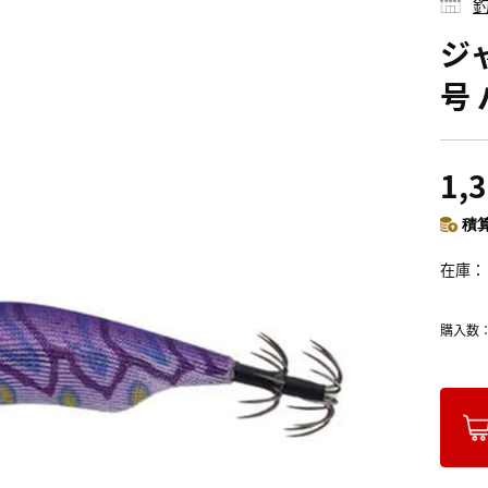
釣
ジャ
号
1,
積算
在庫
購入数