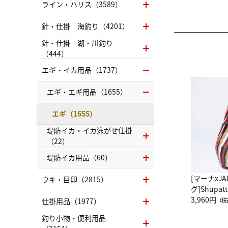
ライン・ハリス（3589）
針・仕掛 海釣り（4201）
針・仕掛 湖・川釣り
（444）
エギ・イカ用品（1737）
エギ・エギ用品（1655）
エギ（1655）
堤防イカ・イカ泳がせ仕掛
（22）
堤防イカ用品（60）
[マーナxJ
ウキ・目印（2815）
グ]Shup
グ Drop 
3,960円
仕掛用品（1977）
（税
（LC）ス
釣り小物・便利用品