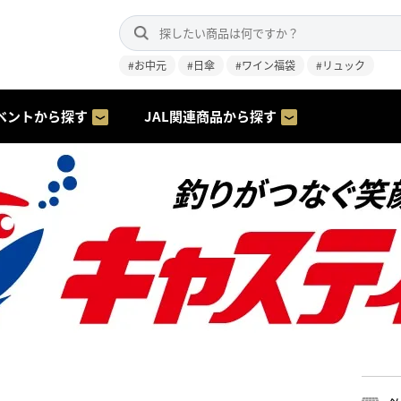
#お中元
#日傘
#ワイン福袋
#リュック
ベントから探す
JAL関連商品から探す