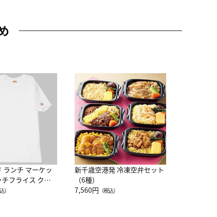
め
JAL特製
レー 200
10,800円
（
ド ランチ マーケッ
新千歳空港発 冷凍空弁セット
ッチフライス クル
（6種）
注半袖Ｔシャツ
7,560円
込）
（税込）