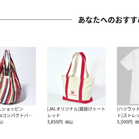
あなたへのおすす
ALショッピン
[JALオリジナル]肩掛けトート
[ハリウッ
attoコンパクトバッ
レッド
ト]ストレ
JAL客室乗務員
3,850円
ーネック別
5,500円
込）
（税込）
（税
カーフ柄