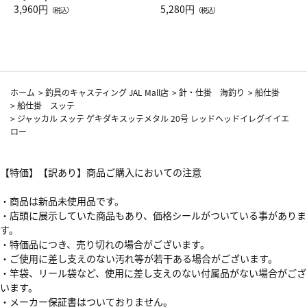
Drop JAL客室乗務員（LC）ス
3,960円
ト（レッドワイン）
5,280円
（税込）
（税込）
カーフ柄
ホーム
>
釣具のキャスティング JAL Mall店
>
針・仕掛 海釣り
>
船仕掛
>
船仕掛 スッテ
>
ジャッカル スッテ ゲキダキスッテメタル 20号 レッドヘッドイレグイイエ
ロー
【特価】【訳あり】商品ご購入においての注意
・商品は新品未使用品です。
・店頭に展示していた商品もあり、価格シールがついている事がありま
す。
・特価品につき、売り切れの場合がございます。
・ご使用に差し支えのない汚れ等が若干ある場合がございます。
・竿袋、リール袋など、使用に差し支えのない付属品がない場合がござ
います。
・メーカー保証書はついておりません。