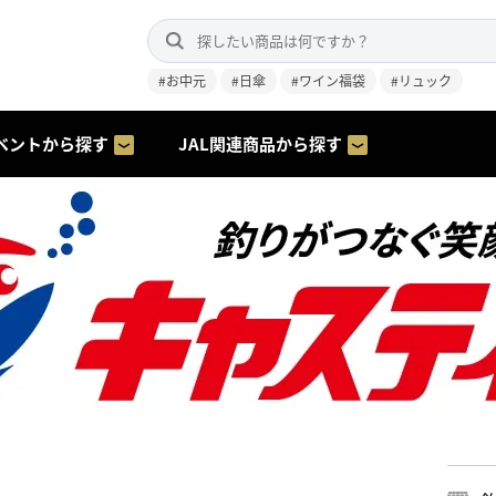
#お中元
#日傘
#ワイン福袋
#リュック
ベントから探す
JAL関連商品から探す