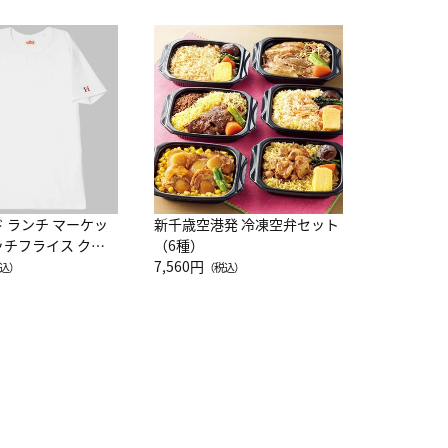
JAL特製
レー 200
10,800円
（
ド ランチ マーケッ
新千歳空港発 冷凍空弁セット
ッチフライス クル
（6種）
注半袖Ｔシャツ
7,560円
込）
（税込）