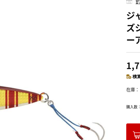
釣
ジ
ズジ
ー
1,
積算
在庫
購入数