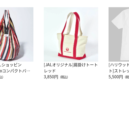
ALショッピン
[JALオリジナル]肩掛けトート
[ハリウッ
attoコンパクトバッ
レッド
ト]ストレ
JAL客室乗務員
3,850円
ーネック別
5,500円
込）
（税込）
（税
カーフ柄