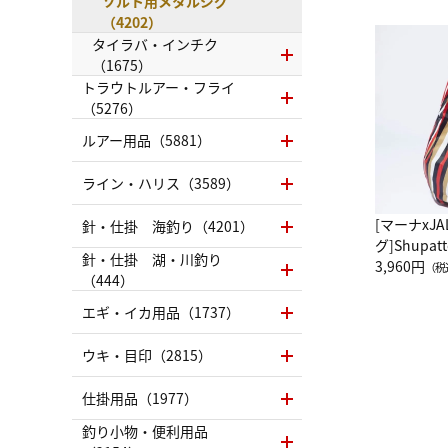
ソルト用メタルジグ
（4202）
タイラバ・インチク
（1675）
トラウトルアー・フライ
（5276）
ルアー用品（5881）
ライン・ハリス（3589）
[マーナxJ
針・仕掛 海釣り（4201）
グ]Shup
針・仕掛 湖・川釣り
グ Drop 
3,960円
（税
（444）
（LC）ス
エギ・イカ用品（1737）
ウキ・目印（2815）
仕掛用品（1977）
釣り小物・便利用品