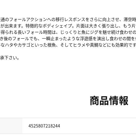
共通のフォールアクションへの移行レスポンスをさらに向上させ、滞空時
とが出来ます。特徴的なボディシェイプ。片面は大きく張り出し、もう片
し得られる長いフォール時間は、じっくりと魚にジグを魅せ続け食わせ
巻き後のフォールでも、一瞬止まったような浮遊感を演出し食わせの間を
手なハタやカサゴといった根魚、そしてヒラメや真鯛などにも効果的で
了承下さい。
商品情報
4525807218244