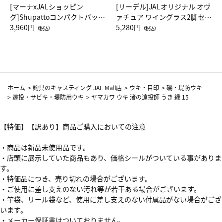
[マーナxJALショッピン
[リーデル]JALオリジナル オヴ
グ]Shupattoコンパクトバッグ
ァチュア ワイングラス2脚セッ
Drop JAL客室乗務員（LC）ス
3,960円
ト（レッドワイン）
5,280円
（税込）
（税込）
カーフ柄
ホーム
>
釣具のキャスティング JAL Mall店
>
ウキ・目印
>
磯・堤防ウキ
>
遠投・サビキ・堤防用ウキ
>
ヤマカワ ウキ 渚の遠投師 うき 緑 15
【特価】【訳あり】商品ご購入においての注意
・商品は新品未使用品です。
・店頭に展示していた商品もあり、価格シールがついている事がありま
す。
・特価品につき、売り切れの場合がございます。
・ご使用に差し支えのない汚れ等が若干ある場合がございます。
・竿袋、リール袋など、使用に差し支えのない付属品がない場合がござ
います。
・メーカー保証書はついておりません。