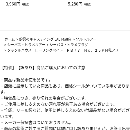
Drop JAL客室乗務員（LC）ス
3,960円
ト（レッドワイン）
5,280円
（税込）
（税込）
カーフ柄
ホーム
>
釣具のキャスティング JAL Mall店
>
ソルトルアー
>
シーバス・ヒラメルアー
>
シーバス・ヒラメプラグ
>
タックルハウス ローリングベイト ＲＢ７７ Ｎｏ．２５ＰＨ稚アユ
【特価】【訳あり】商品ご購入においての注意
・商品は新品未使用品です。
・店頭に展示していた商品もあり、価格シールがついている事がありま
す。
・特価品につき、売り切れの場合がございます。
・ご使用に差し支えのない汚れ等が若干ある場合がございます。
・竿袋、リール袋など、使用に差し支えのない付属品がない場合がござ
います。
・メーカー保証書はついておりません。
・商品の状態に対するご質問には誠に申し訳ありませんが、お答え出来