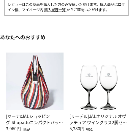
レビューはこの商品を購入した方のみ投稿いただけます。購入商品はログ
イン後、マイページ内
購入履歴一覧
からご確認いただけます。
あなたへのおすすめ
[マーナxJALショッピン
[リーデル]JALオリジナル オヴ
グ]Shupattoコンパクトバッグ
ァチュア ワイングラス2脚セッ
Drop JAL客室乗務員（LC）ス
3,960円
ト（レッドワイン）
5,280円
（税込）
（税込）