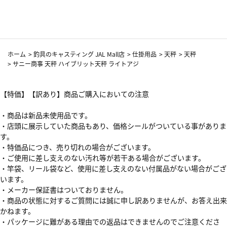
カーフ柄
ホーム
>
釣具のキャスティング JAL Mall店
>
仕掛用品
>
天秤
>
天秤
>
サニー商事 天秤 ハイブリット天秤 ライトアジ
【特価】【訳あり】商品ご購入においての注意
・商品は新品未使用品です。
・店頭に展示していた商品もあり、価格シールがついている事がありま
す。
・特価品につき、売り切れの場合がございます。
・ご使用に差し支えのない汚れ等が若干ある場合がございます。
・竿袋、リール袋など、使用に差し支えのない付属品がない場合がござ
います。
・メーカー保証書はついておりません。
・商品の状態に対するご質問には誠に申し訳ありませんが、お答え出来
かねます。
・パッケージに難がある理由での返品はできませんのでご注意くださ