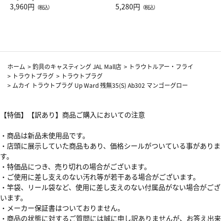
Drop JAL客室乗務員（LC）ス
3,960円
ト（レッドワイン）
5,280円
（税込）
（税込）
カーフ柄
ホーム
>
釣具のキャスティング JAL Mall店
>
トラウトルアー・フライ
>
トラウトプラグ
>
トラウトプラグ
>
ムカイ トラウトプラグ Up Ward 残無35(S) Ab302 マンゴーグロー
【特価】【訳あり】商品ご購入においての注意
・商品は新品未使用品です。
・店頭に展示していた商品もあり、価格シールがついている事がありま
す。
・特価品につき、売り切れの場合がございます。
・ご使用に差し支えのない汚れ等が若干ある場合がございます。
・竿袋、リール袋など、使用に差し支えのない付属品がない場合がござ
います。
・メーカー保証書はついておりません。
・商品の状態に対するご質問には誠に申し訳ありませんが、お答え出来